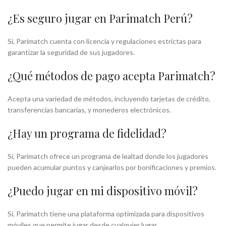
¿Es seguro jugar en Parimatch Perú?
Sí, Parimatch cuenta con licencia y regulaciones estrictas para
garantizar la seguridad de sus jugadores.
¿Qué métodos de pago acepta Parimatch?
Acepta una variedad de métodos, incluyendo tarjetas de crédito,
transferencias bancarias, y monederos electrónicos.
¿Hay un programa de fidelidad?
Sí, Parimatch ofrece un programa de lealtad donde los jugadores
pueden acumular puntos y canjearlos por bonificaciones y premios.
¿Puedo jugar en mi dispositivo móvil?
Sí, Parimatch tiene una plataforma optimizada para dispositivos
móviles que permite jugar desde cualquier lugar.