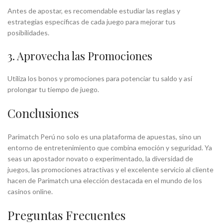
Antes de apostar, es recomendable estudiar las reglas y
estrategias específicas de cada juego para mejorar tus
posibilidades.
3. Aprovecha las Promociones
Utiliza los bonos y promociones para potenciar tu saldo y así
prolongar tu tiempo de juego.
Conclusiones
Parimatch Perú no solo es una plataforma de apuestas, sino un
entorno de entretenimiento que combina emoción y seguridad. Ya
seas un apostador novato o experimentado, la diversidad de
juegos, las promociones atractivas y el excelente servicio al cliente
hacen de Parimatch una elección destacada en el mundo de los
casinos online.
Preguntas Frecuentes