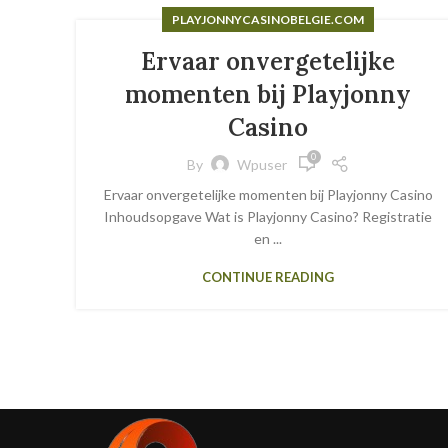
PLAYJONNYCASINOBELGIE.COM
Ervaar onvergetelijke
momenten bij Playjonny
Casino
0
By
Wpuser
Ervaar onvergetelijke momenten bij Playjonny Casino
Inhoudsopgave Wat is Playjonny Casino? Registratie
en ...
CONTINUE READING