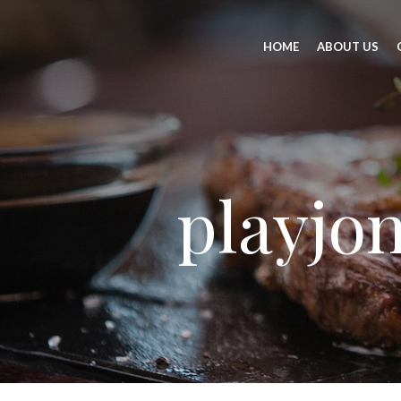
HOME
ABOUT US
playjo