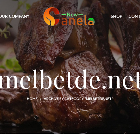
OUR COMPANY
SHOP
CONT
melbetde.ne
HOME
ARCHIVE BY CATEGORY "MELBETDE.NET"