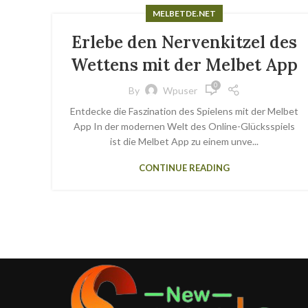
MELBETDE.NET
Erlebe den Nervenkitzel des
Wettens mit der Melbet App
0
By
Wpuser
Entdecke die Faszination des Spielens mit der Melbet
App In der modernen Welt des Online-Glücksspiels
ist die Melbet App zu einem unve...
CONTINUE READING