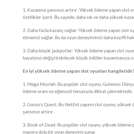
1. Kazanma şansınızı artırır: Yüksek ödeme yapan slot o
özellikler içerir. Bu sayede, daha sık ve daha yüksek kaza
2. Daha fazla kazanç sağlar: Yüksek ödeme yapan slot oy
etmenizi sağlar. Bu da oyun deneyiminizi daha keyifli hale
3. Daha büyük jackpotlar: Yüksek ödeme yapan slot oyunla
hayatınızı değiştirebilecek büyük ödüller kazanmanıza o
En iyi yüksek ödeme yapan slot oyunları hangileridir
1. Mega Moolah: Bu popüler slot oyunu, Guinness Dünya 
ödeme oranı ve eğlenceli temasıyla dikkat çekmektedir.
2. Gonzo’s Quest: Bu NetEnt yapımı slot oyunu, yüksek öd
şansınızı artırır.
3. Book of Dead: Bu popüler slot oyunu, yüksek ödeme or
macera dolu bir oyun deneyimi sunar.