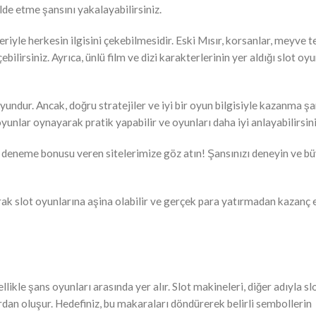
de etme şansını yakalayabilirsiniz.
leriyle herkesin ilgisini çekebilmesidir. Eski Mısır, korsanlar, meyve 
ilirsiniz. Ayrıca, ünlü film ve dizi karakterlerinin yer aldığı slot oyu
ndur. Ancak, doğru stratejiler ve iyi bir oyun bilgisiyle kazanma şa
unlar oynayarak pratik yapabilir ve oyunları daha iyi anlayabilirsini
n deneme bonusu veren sitelerimize göz atın! Şansınızı deneyin ve b
 slot oyunlarına aşina olabilir ve gerçek para yatırmadan kazanç 
llikle şans oyunları arasında yer alır. Slot makineleri, diğer adıyla sl
dan oluşur. Hedefiniz, bu makaraları döndürerek belirli sembollerin