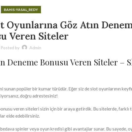
BAHIS-YASAL_REDY
lot Oyunlarına Göz Atın Dene
u Veren Siteler
Posted by
Admin
tın Deneme Bonusu Veren Siteler – S
mi sunan popüler bir kumar türüdür. Eğer siz de slot oyunlarının keyfi
orsanız, doğru adrestesiniz!
nusu veren siteleri sizin için bir araya getirdik. Bu sitelerde, farklı
r elde edebilirsiniz.
bedava spinler veya oyun kredisi gibi avantajlar sunar. Bu sayede, o