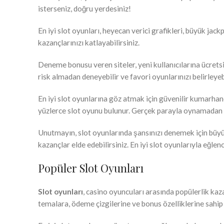
isterseniz, doğru yerdesiniz!
En iyi slot oyunları, heyecan verici grafikleri, büyük jack
kazançlarınızı katlayabilirsiniz.
Deneme bonusu veren siteler, yeni kullanıcılarına ücretsi
risk almadan deneyebilir ve favori oyunlarınızı belirleyebi
En iyi slot oyunlarına göz atmak için güvenilir kumarhane 
yüzlerce slot oyunu bulunur. Gerçek parayla oynamadan ö
Unutmayın, slot oyunlarında şansınızı denemek için büy
kazançlar elde edebilirsiniz. En iyi slot oyunlarıyla eğl
Popüler Slot Oyunları
Slot oyunları
, casino oyuncuları arasında popülerlik kaz
temalara, ödeme çizgilerine ve bonus özelliklerine sahip