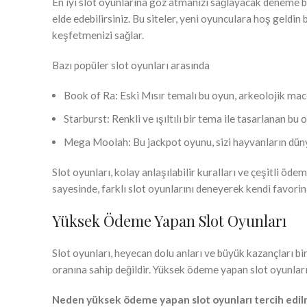
En iyi slot oyunlarına göz atmanızı sağlayacak deneme bo
elde edebilirsiniz. Bu siteler, yeni oyunculara hoş geldin
keşfetmenizi sağlar.
Bazı popüler slot oyunları arasında
Book of Ra: Eski Mısır temalı bu oyun, arkeolojik mac
Starburst: Renkli ve ışıltılı bir tema ile tasarlanan bu 
Mega Moolah: Bu jackpot oyunu, sizi hayvanların düny
Slot oyunları, kolay anlaşılabilir kuralları ve çeşitli ö
sayesinde, farklı slot oyunlarını deneyerek kendi favorin
Yüksek Ödeme Yapan Slot Oyunları
Slot oyunları, heyecan dolu anları ve büyük kazançları b
oranına sahip değildir. Yüksek ödeme yapan slot oyunları,
Neden yüksek ödeme yapan slot oyunları tercih edil