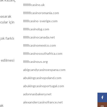
rak kazanç
8888casino.uk
8888casinoromania.com
 basarak
888casino-sverige.com
cular için
888casinobg.com
888casinocanada.net
çok farklı
888casinomexico.com
888casinosouthafrica.com
e edilmesi
888casinous.org
abigcandycasinoespana.com
abukingcasinopoland.com
abukingcasinoportugal.com
adonnasbakery.net
Face
alexandercasinofrance.net
mak
Insta