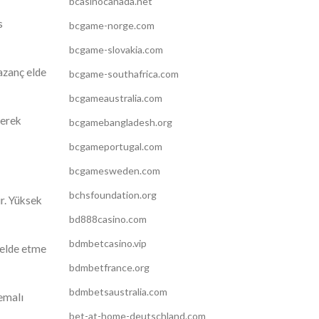
bcasinocanada.net
s
bcgame-norge.com
bcgame-slovakia.com
azanç elde
bcgame-southafrica.com
bcgameaustralia.com
yerek
bcgamebangladesh.org
bcgameportugal.com
bcgamesweden.com
bchsfoundation.org
r. Yüksek
bd888casino.com
bdmbetcasino.vip
 elde etme
bdmbetfrance.org
bdmbetsaustralia.com
emalı
bet-at-home-deutschland.com