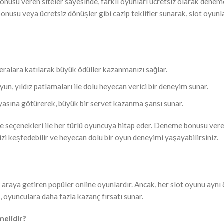
nusu veren siteler sayesinde, farklı oyunları ücretsiz olarak deneme
 bonusu veya ücretsiz dönüşler gibi cazip teklifler sunarak, slot oyunl
eralara katılarak büyük ödüller kazanmanızı sağlar.
oyun, yıldız patlamaları ile dolu heyecan verici bir deneyim sunar.
asına götürerek, büyük bir servet kazanma şansı sunar.
deme seçenekleri ile her türlü oyuncuya hitap eder. Deneme bonusu vere
izi keşfedebilir ve heyecan dolu bir oyun deneyimi yaşayabilirsiniz.
ir araya getiren popüler online oyunlardır. Ancak, her slot oyunu ayn
 oyunculara daha fazla kazanç fırsatı sunar.
melidir?