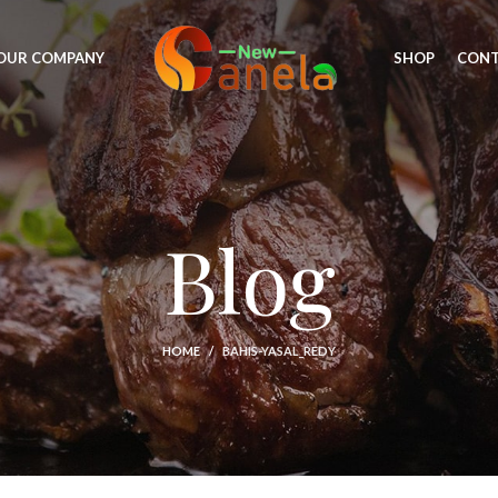
OUR COMPANY
SHOP
CONT
Blog
HOME
BAHIS-YASAL_REDY