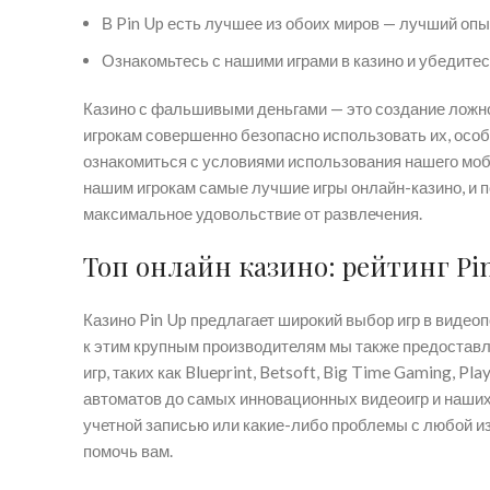
В Pin Up есть лучшее из обоих миров — лучший опы
Ознакомьтесь с нашими играми в казино и убедитес
Казино с фальшивыми деньгами — это создание ложно
игрокам совершенно безопасно использовать их, особ
ознакомиться с условиями использования нашего моби
нашим игрокам самые лучшие игры онлайн-казино, и 
максимальное удовольствие от развлечения.
Топ онлайн казино: рейтинг Pi
Казино Pin Up предлагает широкий выбор игр в видео
к этим крупным производителям мы также предоставл
игр, таких как Blueprint, Betsoft, Big Time Gaming, P
автоматов до самых инновационных видеоигр и наших 
учетной записью или какие-либо проблемы с любой из
помочь вам.