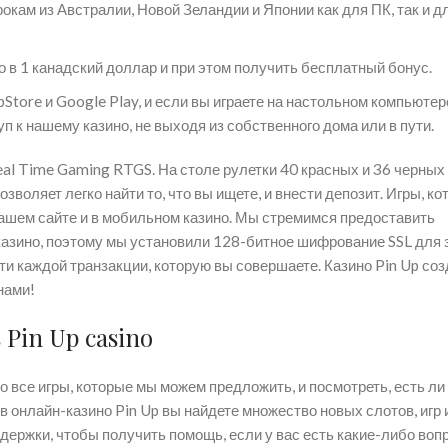
кам из Австралии, Новой Зеландии и Японии как для ПК, так и д
го в 1 канадский доллар и при этом получить бесплатный бонус.
tore и Google Play, и если вы играете на настольном компьютер
уп к нашему казино, не выходя из собственного дома или в пути.
eal Time Gaming RTGS. На столе рулетки 40 красных и 36 черных 
зволяет легко найти то, что вы ищете, и внести депозит. Игры, к
нашем сайте и в мобильном казино. Мы стремимся предоставить
 казино, поэтому мы установили 128-битное шифрование SSL для
и каждой транзакции, которую вы совершаете. Казино Pin Up соз
нами!
Pin Up casino
о все игры, которые мы можем предложить, и посмотреть, есть ли 
в онлайн-казино Pin Up вы найдете множество новых слотов, игр 
ддержки, чтобы получить помощь, если у вас есть какие-либо воп