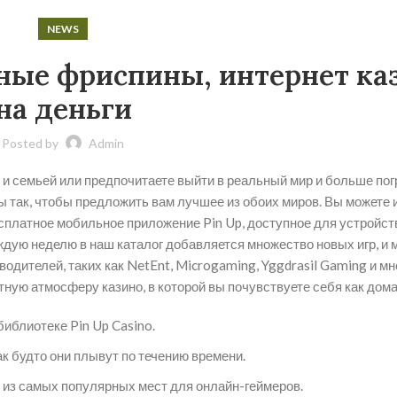
NEWS
пные фриспины, интернет ка
на деньги
Posted by
Admin
 и семьей или предпочитаете выйти в реальный мир и больше пог
ы так, чтобы предложить вам лучшее из обоих миров. Вы можете и
сплатное мобильное приложение Pin Up, доступное для устройст
ждую неделю в наш каталог добавляется множество новых игр, и 
дителей, таких как NetEnt, Microgaming, Yggdrasil Gaming и мн
ютную атмосферу казино, в которой вы почувствуете себя как дома
библиотеке Pin Up Casino.
ак будто они плывут по течению времени.
м из самых популярных мест для онлайн-геймеров.