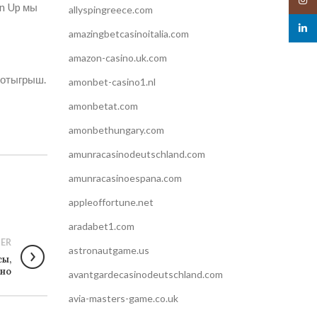
in Up мы
allyspingreece.com
linked
amazingbetcasinoitalia.com
amazon-casino.uk.com
 отыгрыш.
amonbet-casino1.nl
amonbetat.com
amonbethungary.com
amunracasinodeutschland.com
amunracasinoespana.com
appleoffortune.net
aradabet1.com
ER
astronautgame.us
сы,
ино
avantgardecasinodeutschland.com
avia-masters-game.co.uk