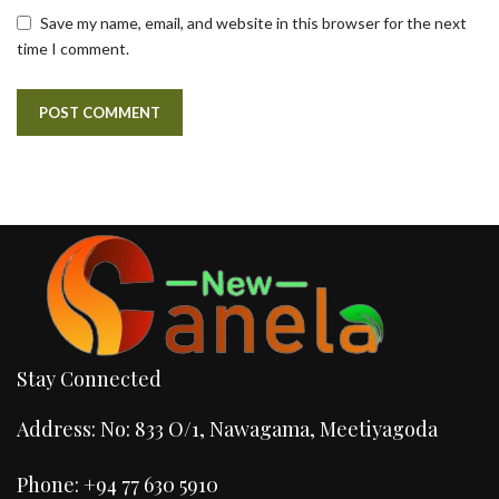
Save my name, email, and website in this browser for the next
time I comment.
Stay Connected
Address: No: 833 O/1, Nawagama, Meetiyagoda
Phone: +94 77 630 5910