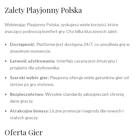
Zalety Playjonny Polska
Wybierając Playjonny Polska, zyskujesz wiele korzyści, które
znacząco podnoszą komfort gry. Oto kilka kluczowych zalet:
Dostępność:
Platforma jest dostępna 24/7, co umożliwia grę w
dowolnym momencie.
Łatwość użytkowania:
Interfejs casyna jest intuicyjny i
przyjazny dla użytkownika.
Szeroki wybór gier:
Playjonny oferuje wiele gatunków gier od
slotów po gry stołowe.
Bezpieczeństwo:
Wysokie standardy zabezpieczeń chronią
dane graczy.
Atrakcyjne bonusy:
Liczne promocje i nagrody dla nowych i
stałych graczy.
Oferta Gier