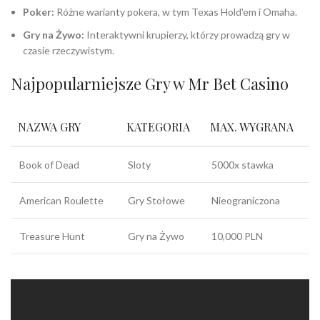
Poker:
Różne warianty pokera, w tym Texas Hold'em i Omaha.
Gry na Żywo:
Interaktywni krupierzy, którzy prowadzą gry w
czasie rzeczywistym.
Najpopularniejsze Gry w Mr Bet Casino
NAZWA GRY
KATEGORIA
MAX. WYGRANA
Book of Dead
Sloty
5000x stawka
American Roulette
Gry Stołowe
Nieograniczona
Treasure Hunt
Gry na Żywo
10,000 PLN