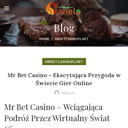
Blog
HOME
MRBETCASINOPL.NET
MRBETCASINOPL.NET
Mr Bet Casino – Ekscytująca Przygoda w
Świecie Gier Online
Wpuser
Mr Bet Casino – Wciągająca
Podróż Przez Wirtualny Świat