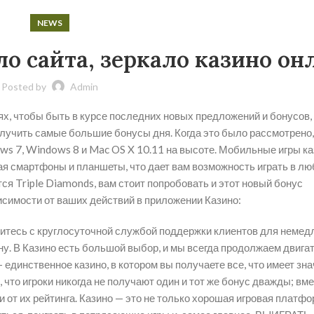
NEWS
ло сайта, зеркало казино он
Posted by
Admin
ях, чтобы быть в курсе последних новых предложений и бонусов, 
получить самые большие бонусы дня. Когда это было рассмотрено
ws 7, Windows 8 и Mac OS X 10.11 на высоте. Мобильные игры к
я смартфоны и планшеты, что дает вам возможность играть в л
тся Triple Diamonds, вам стоит попробовать и этот новый бонус
исимости от ваших действий в приложении Казино:
яжитесь с круглосуточной службой поддержки клиентов для немед
ну. В Казино есть большой выбор, и мы всегда продолжаем двига
единственное казино, в котором вы получаете все, что имеет зна
, что игроки никогда не получают один и тот же бонус дважды; вме
от их рейтинга. Казино — это не только хорошая игровая платфор