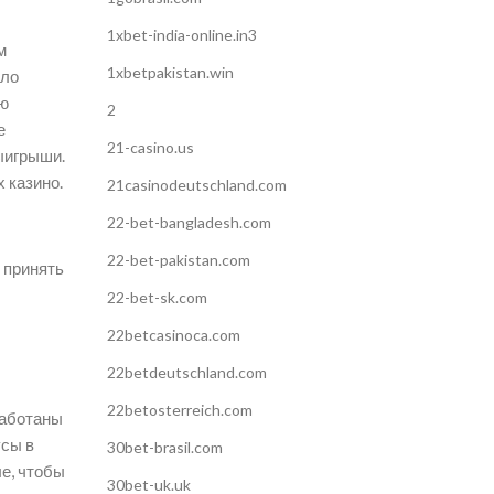
1xbet-india-online.in3
м
1xbetpakistan.win
ыло
ию
2
е
21-casino.us
ыигрыши.
 казино.
21casinodeutschland.com
22-bet-bangladesh.com
22-bet-pakistan.com
о принять
22-bet-sk.com
22betcasinoca.com
22betdeutschland.com
22betosterreich.com
работаны
усы в
30bet-brasil.com
ые, чтобы
30bet-uk.uk