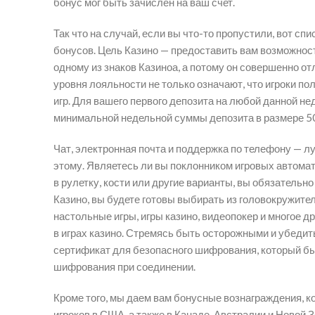
бонус мог быть зачислен на ваш счет.
Так что на случай, если вы что-то пропустили, вот сп
бонусов. Цель Казино — предоставить вам возможнос
одному из знаков Казиноа, а потому он совершенно от
уровня лояльности не только означают, что игроки п
игр. Для вашего первого депозита на любой данной 
минимальной недельной суммы депозита в размере 50
Чат, электронная почта и поддержка по телефону — л
этому. Являетесь ли вы поклонником игровых автомат
в рулетку, кости или другие варианты, вы обязательно
Казино, вы будете готовы выбирать из головокружитель
настольные игры, игры казино, видеопокер и многое д
в играх казино. Стремясь быть осторожными и убедит
сертификат для безопасного шифрования, который б
шифрования при соединении.
Кроме того, мы даем вам бонусные вознаграждения, к
игроков в США, а также в Канаде, Австралии и Новой З