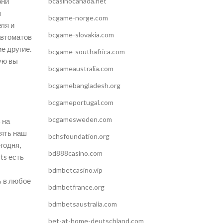
они
bcasinocanada.net
я
bcgame-norge.com
ля и
bcgame-slovakia.com
автоматов
е другие.
bcgame-southafrica.com
ую вы
bcgameaustralia.com
bcgamebangladesh.org
bcgameportugal.com
bcgamesweden.com
 на
рять наш
bchsfoundation.org
годня,
bd888casino.com
ts есть
bdmbetcasino.vip
ь в любое
bdmbetfrance.org
bdmbetsaustralia.com
bet-at-home-deutschland.com