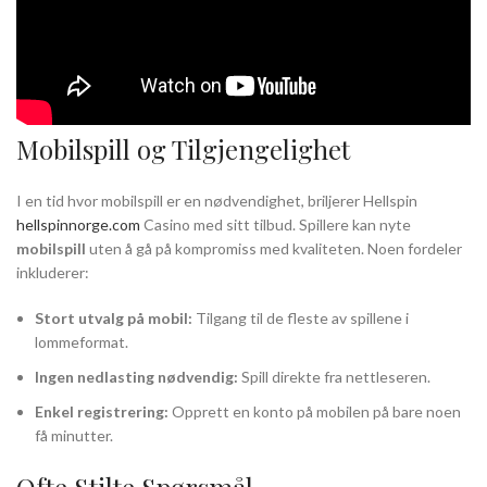
Mobilspill og Tilgjengelighet
I en tid hvor mobilspill er en nødvendighet, briljerer Hellspin
hellspinnorge.com
Casino med sitt tilbud. Spillere kan nyte
mobilspill
uten å gå på kompromiss med kvaliteten. Noen fordeler
inkluderer:
Stort utvalg på mobil:
Tilgang til de fleste av spillene i
lommeformat.
Ingen nedlasting nødvendig:
Spill direkte fra nettleseren.
Enkel registrering:
Opprett en konto på mobilen på bare noen
få minutter.