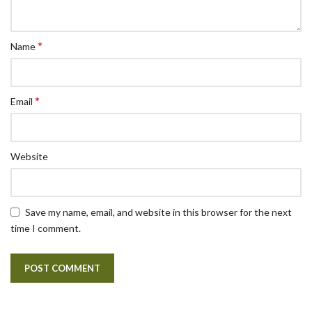
*
Name
*
Email
Website
Save my name, email, and website in this browser for the next
time I comment.