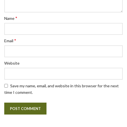
*
Name
*
Email
Website
Save my name, email, and website in this browser for the next
time I comment.