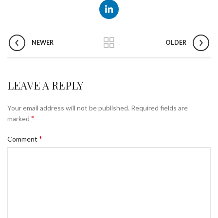
NEWER
OLDER
LEAVE A REPLY
Your email address will not be published.
Required fields are
*
marked
*
Comment