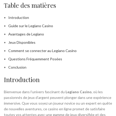
Table des matières
Introduction
Guide sur le Legiano Casino
Avantages de Legiano
Jeux Disponibles
Comment se connecter au Legiano Casino
Questions Fréquemment Posées
Conclusion
Introduction
Bienvenue dans l’univers fascinant du
Legiano Casino
, où les
passionnés de jeux d’argent peuvent plonger dans une expérience
immersive. Que vous soyez un joueur novice ou un expert en quête
de nouvelles aventures, ce casino en ligne promet de satisfaire
toutes vos attentes avec une gamme de jeux diversifiée et des