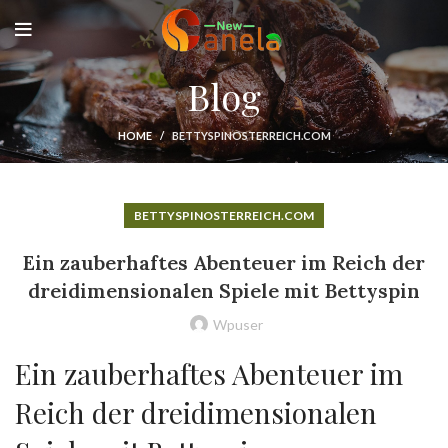
Blog
HOME
BETTYSPINOSTERREICH.COM
BETTYSPINOSTERREICH.COM
Ein zauberhaftes Abenteuer im Reich der
dreidimensionalen Spiele mit Bettyspin
Wpuser
Ein zauberhaftes Abenteuer im
Reich der dreidimensionalen