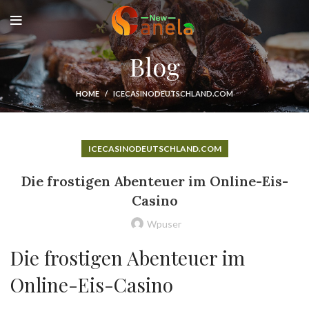
Blog
HOME
ICECASINODEUTSCHLAND.COM
ICECASINODEUTSCHLAND.COM
Die frostigen Abenteuer im Online-Eis-
Casino
Wpuser
Die frostigen Abenteuer im
Online-Eis-Casino