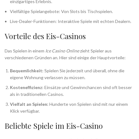
einzigartiges Erlebnis.
Vielfältige Spielangebote: Von Slots bis Tischspielen.
Live-Dealer-Funktionen: Interaktive Spiele mit echten Dealern.
Vorteile des Eis-Casinos
Das Spielen in einem
Ice Casino Online
zieht Spieler aus
verschiedenen Gründen an. Hier sind einige der Hauptvorteile:
Bequemlichkeit:
Spielen Sie jederzeit und überall, ohne die
eigene Wohnung verlassen zu müssen.
Kosteneffizienz:
Einsätze und Gewinnchancen sind oft besser
als in traditionellen Casinos.
Vielfalt an Spielen:
Hunderte von Spielen sind mit nur einem
Klick verfügbar.
Beliebte Spiele im Eis-Casino