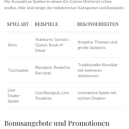
Die Auswahl an Spielen in einem
Eis-Casino Online
ist schier
endlos. Hier sind einige der beliebtesten Kategorien und Beispiele:
SPIELART
BEISPIELE
BESONDERHEITEN
Starburst, Gonzo’s
Kreative Themen und
Slots
Quest, Book of
große Jackpots
Dead
Traditionelle Klassiker
Blackjack, Roulette,
Tischspiele
mit mehreren
Baccarat
Variationen
Live-
Live Blackjack, Live
Interaktive Spiele mit
Dealer-
Roulette
echten Dealern
Spiele
Bonusangebote und Promotionen