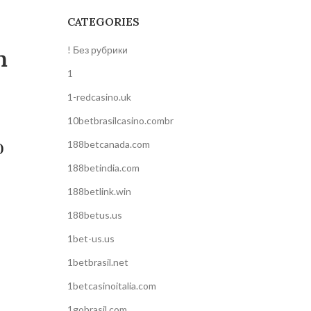
CATEGORIES
! Без рубрики
m
1
1-redcasino.uk
10betbrasilcasino.combr
o
188betcanada.com
188betindia.com
188betlink.win
188betus.us
1bet-us.us
1betbrasil.net
1betcasinoitalia.com
1gobrasil.com