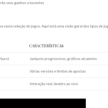
rão seus ganhos crescentes
a vasta seleção de jogos. Aqui está uma visão geral dos tipos de jo
CARACTERÍSTICAS
rburst
Jackpots progressivos, gráficos atraentes
Várias versões e limites de apostas
Interação real, dealers ao vivo