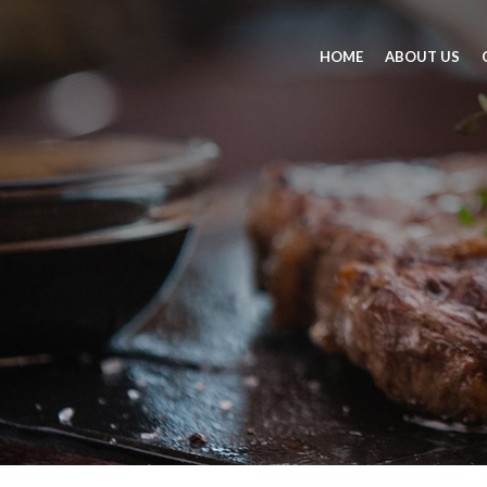
HOME
ABOUT US