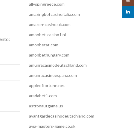
allyspingreece.com
linked
amazingbetcasinoitalia.com
amazon-casino.uk.com
amonbet-casino1.nl
ento:
amonbetat.com
amonbethungary.com
amunracasinodeutschland.com
amunracasinoespana.com
appleoffortune.net
aradabet1.com
astronautgame.us
avantgardecasinodeutschland.com
avia-masters-game.co.uk