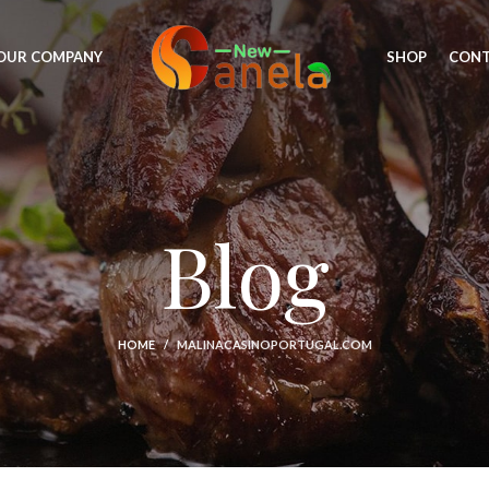
OUR COMPANY
SHOP
CONT
Blog
HOME
MALINACASINOPORTUGAL.COM