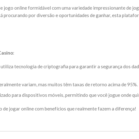
e jogo online formidável com uma variedade impressionante de jog
á procurando por diversão e oportunidades de ganhar, esta plataf
Casino
:
utiliza tecnologia de criptografia para garantir a segurança dos da
eralmente variam, mas muitos têm taxas de retorno acima de 95%.
izado para dispositivos móveis, permitindo que você jogue onde qui
 de jogar online com benefícios que realmente fazem a diferença!