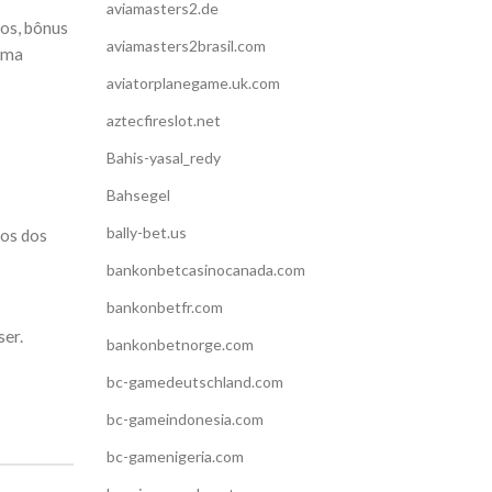
aviamasters2.de
os, bônus
aviamasters2brasil.com
orma
aviatorplanegame.uk.com
aztecfireslot.net
Bahis-yasal_redy
Bahsegel
bally-bet.us
dos dos
bankonbetcasinocanada.com
bankonbetfr.com
ser.
bankonbetnorge.com
bc-gamedeutschland.com
bc-gameindonesia.com
bc-gamenigeria.com