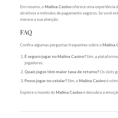
Em resumo, o
Malina Casino
oferece uma experiência d
atrativos e métodos de pagamento seguros. Se você est
merece a sua atenção.
FAQ
Confira algumas perguntas frequentes sobre o
Malina 
É seguro jogar no Malina Casino?
Sim, a plataforma 
jogadores.
Quais jogos têm maior taxa de retorno?
Os slots g
Posso jogar no celular?
Sim, o
Malina Casino
é otim
Explore o mundo do
Malina Casino
e descubra a emoção