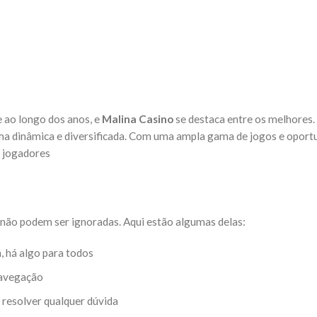
e ao longo dos anos, e
Malina Casino
se destaca entre os melhores.
rma dinâmica e diversificada. Com uma ampla gama de jogos e oport
s jogadores
não podem ser ignoradas. Aqui estão algumas delas:
, há algo para todos
 navegação
 resolver qualquer dúvida