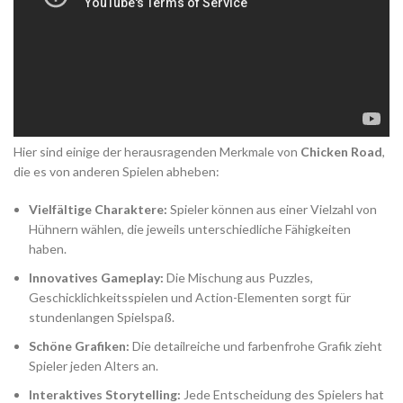
Hier sind einige der herausragenden Merkmale von
Chicken Road
,
die es von anderen Spielen abheben:
Vielfältige Charaktere:
Spieler können aus einer Vielzahl von
Hühnern wählen, die jeweils unterschiedliche Fähigkeiten
haben.
Innovatives Gameplay:
Die Mischung aus Puzzles,
Geschicklichkeitsspielen und Action-Elementen sorgt für
stundenlangen Spielspaß.
Schöne Grafiken:
Die detailreiche und farbenfrohe Grafik zieht
Spieler jeden Alters an.
Interaktives Storytelling:
Jede Entscheidung des Spielers hat