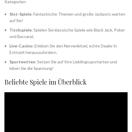
Kategorien:
Slot-Spiele:
Fantastische Themen und große Jackpots warten
auf Sie!
Tischspiele:
Spielen Sie klassische Spiele wie Black Jack, Poker
und Baccarat.
Live-Casino:
Erleben Sie den Nervenkitzel, echte Dealer in
Echtzeit herauszufordern.
Sportwetten:
Setzen Sie auf Ihre Lieblingssportarten und
leben Sie die Spannung!
Beliebte Spiele im Überblick