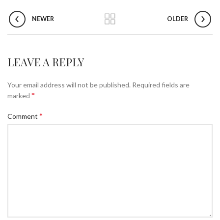
NEWER
OLDER
LEAVE A REPLY
Your email address will not be published.
Required fields are
*
marked
*
Comment