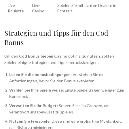
Live
Live-
Spielen Sie mit echten Dealern in
Roulette
Casino
Echtzeit!
Strategien und Tipps für den Cod
Bonus
Um den
Cod Bonus Sieben Casino
optimal zu nutzen, sollten
Spieler einige Strategien und Tipps berücksichtigen:
Lesen Sie die bonusbedingungen:
Verstehen Sie die
Anforderungen, bevor Sie den Bonus aktivieren.
Wählen Sie Ihre Spiele weise:
Einige Spiele tragen weniger zum
Bonus bei.
Verwalten Sie Ihr Budget:
Setzen Sie sich Grenzen, um
verantwortungsbewusst zu spielen.
Nutzen Sie Freispiele:
Diese sind eine großartige Möglichkeit,
das Risiko zu minimieren.