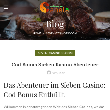
Blog
HOME
SEVEN-CASINODE.COM
SEVEN-CASINODE.COM
Cod Bonus Sieben Kasino Abenteuer
Wpuser
Das Abenteuer im Sieben Casino:
Cod Bonus Enthüllt
Willkommen in der aufregenden Welt des
Sieben Casinos
, wo das