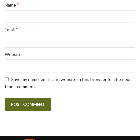
*
Name
*
Email
Website
Save my name, email, and website in this browser for the next
time I comment.