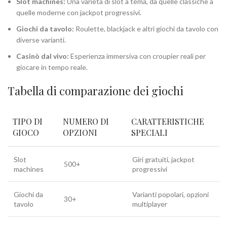
Slot machines:
Una varietà di slot a tema, da quelle classiche a
quelle moderne con jackpot progressivi.
Giochi da tavolo:
Roulette, blackjack e altri giochi da tavolo con
diverse varianti.
Casinò dal vivo:
Esperienza immersiva con croupier reali per
giocare in tempo reale.
Tabella di comparazione dei giochi
TIPO DI
NUMERO DI
CARATTERISTICHE
GIOCO
OPZIONI
SPECIALI
Slot
Giri gratuiti, jackpot
500+
machines
progressivi
Giochi da
Varianti popolari, opzioni
30+
tavolo
multiplayer