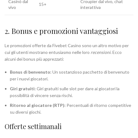
Casinò dal
Croupier dal vivo, chat
15+
vivo
interattiva
2. Bonus e promozioni vantaggiosi
Le promozioni offerte da Fivebet Casino sono un altro motivo per
cui gli utenti mostrano entusiasmo nelle loro
recensioni
. Ecco
alcuni dei bonus più apprezzati:
Bonus di benvenuto:
Un sostanzioso pacchetto di benvenuto
per i nuovi giocatori.
Giri gratuiti:
Giri gratuiti sulle slot per dare ai giocatori la
possibilità di vincere senza rischi.
Ritorno al giocatore (RTP):
Percentuali di ritorno competitive
su diversi giochi.
Offerte settimanali