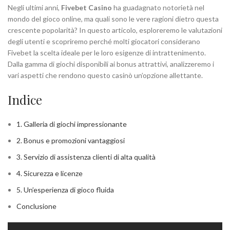
Negli ultimi anni,
Fivebet Casino
ha guadagnato notorietà nel
mondo del gioco online, ma quali sono le vere ragioni dietro questa
crescente popolarità? In questo articolo, esploreremo le valutazioni
degli utenti e scopriremo perché molti giocatori considerano
Fivebet la scelta ideale per le loro esigenze di intrattenimento.
Dalla gamma di giochi disponibili ai bonus attrattivi, analizzeremo i
vari aspetti che rendono questo casinò un’opzione allettante.
Indice
1. Galleria di giochi impressionante
2. Bonus e promozioni vantaggiosi
3. Servizio di assistenza clienti di alta qualità
4. Sicurezza e licenze
5. Un’esperienza di gioco fluida
Conclusione