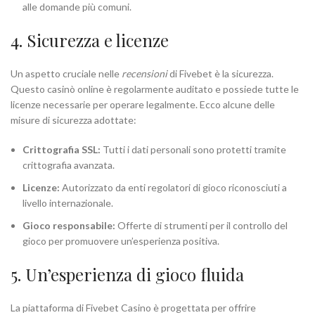
alle domande più comuni.
4. Sicurezza e licenze
Un aspetto cruciale nelle
recensioni
di Fivebet è la sicurezza.
Questo casinò online è regolarmente auditato e possiede tutte le
licenze necessarie per operare legalmente. Ecco alcune delle
misure di sicurezza adottate:
Crittografia SSL:
Tutti i dati personali sono protetti tramite
crittografia avanzata.
Licenze:
Autorizzato da enti regolatori di gioco riconosciuti a
livello internazionale.
Gioco responsabile:
Offerte di strumenti per il controllo del
gioco per promuovere un’esperienza positiva.
5. Un’esperienza di gioco fluida
La piattaforma di Fivebet Casino è progettata per offrire