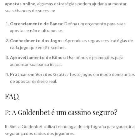
apostas online
, algumas estratégias podem ajudar a aumentar
suas chances de sucesso:
Gerenciamento de Banca:
Defina um orçamento para suas
apostas e não o ultrapasse.
Conhecimento dos Jogos:
Aprenda as regras e estratégias de
cada jogo que você escolher.
Aproveitamento de Bônus:
Use bônus e promoções para
aumentar sua banca inicial.
Praticar em Versões Grátis:
Teste jogos em modo demo antes
de apostar dinheiro real.
FAQ
P: A Goldenbet é um cassino seguro?
R: Sim, a Goldenbet utiliza tecnologia de criptografia para garantir a
segurança dos dados dos jogadores.