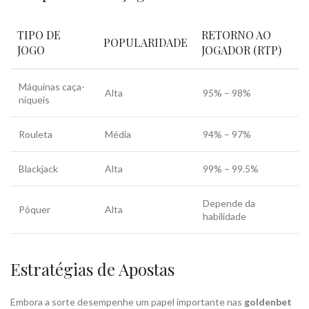
TIPO DE
RETORNO AO
POPULARIDADE
JOGO
JOGADOR (RTP)
Máquinas caça-
Alta
95% – 98%
níqueis
Rouleta
Média
94% – 97%
Blackjack
Alta
99% – 99.5%
Depende da
Pôquer
Alta
habilidade
Estratégias de Apostas
Embora a sorte desempenhe um papel importante nas
goldenbet