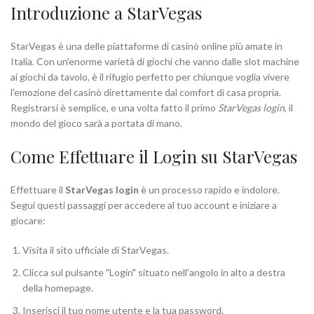
Introduzione a StarVegas
StarVegas è una delle piattaforme di casinò online più amate in
Italia. Con un'enorme varietà di giochi che vanno dalle slot machine
ai giochi da tavolo, è il rifugio perfetto per chiunque voglia vivere
l'emozione del casinò direttamente dal comfort di casa propria.
Registrarsi è semplice, e una volta fatto il primo
StarVegas login
, il
mondo del gioco sarà a portata di mano.
Come Effettuare il Login su StarVegas
Effettuare il
StarVegas login
è un processo rapido e indolore.
Segui questi passaggi per accedere al tuo account e iniziare a
giocare:
Visita il sito ufficiale di StarVegas.
Clicca sul pulsante "Login" situato nell'angolo in alto a destra
della homepage.
Inserisci il tuo nome utente e la tua password.