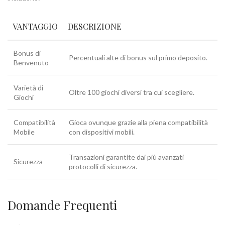
VANTAGGIO
DESCRIZIONE
Bonus di
Percentuali alte di bonus sul primo deposito.
Benvenuto
Varietà di
Oltre 100 giochi diversi tra cui scegliere.
Giochi
Compatibilità
Gioca ovunque grazie alla piena compatibilità
Mobile
con dispositivi mobili.
Transazioni garantite dai più avanzati
Sicurezza
protocolli di sicurezza.
Domande Frequenti