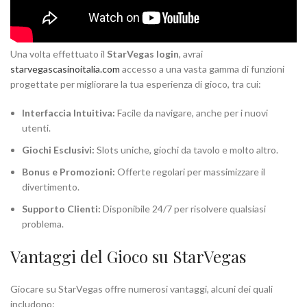
Una volta effettuato il
StarVegas login
, avrai
starvegascasinoitalia.com
accesso a una vasta gamma di funzioni
progettate per migliorare la tua esperienza di gioco, tra cui:
Interfaccia Intuitiva:
Facile da navigare, anche per i nuovi
utenti.
Giochi Esclusivi:
Slots uniche, giochi da tavolo e molto altro.
Bonus e Promozioni:
Offerte regolari per massimizzare il
divertimento.
Supporto Clienti:
Disponibile 24/7 per risolvere qualsiasi
problema.
Vantaggi del Gioco su StarVegas
Giocare su StarVegas offre numerosi vantaggi, alcuni dei quali
includono: