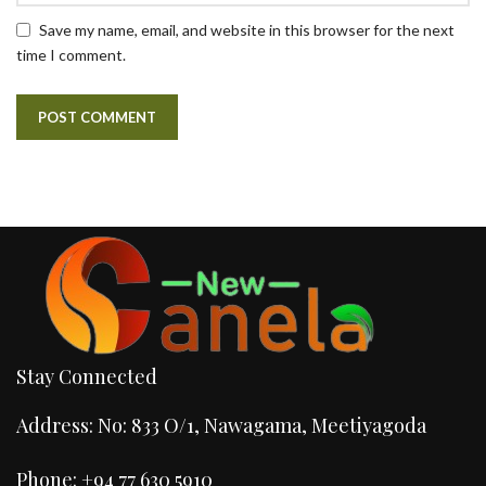
Save my name, email, and website in this browser for the next
time I comment.
Stay Connected
Address: No: 833 O/1, Nawagama, Meetiyagoda
Phone: +94 77 630 5910