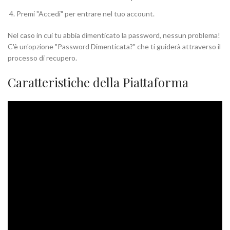
Premi "Accedi" per entrare nel tuo account.
Nel caso in cui tu abbia dimenticato la password, nessun problema!
C'è un'opzione "Password Dimenticata?" che ti guiderà attraverso il
processo di recupero.
Caratteristiche della Piattaforma