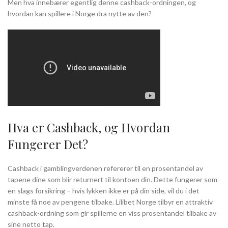
Men hva innebærer egentlig denne cashback-ordningen, og
hvordan kan spillere i Norge dra nytte av den?
Hva er Cashback, og Hvordan
Fungerer Det?
Cashback i gamblingverdenen refererer til en prosentandel av
tapene dine som blir returnert til kontoen din. Dette fungerer som
en slags forsikring – hvis lykken ikke er på din side, vil du i det
minste få noe av pengene tilbake. Lilibet Norge tilbyr en attraktiv
cashback-ordning som gir spillerne en viss prosentandel tilbake av
sine netto tap.